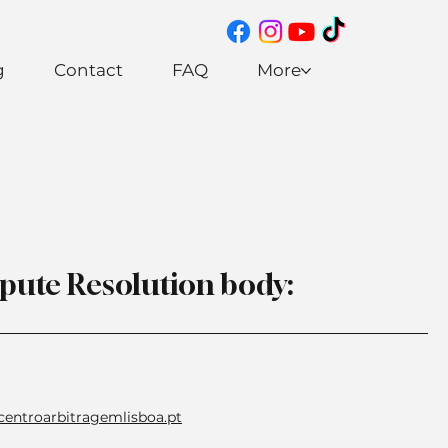
g
Contact
FAQ
More
pute Resolution body:
centroarbitragemlisboa.pt