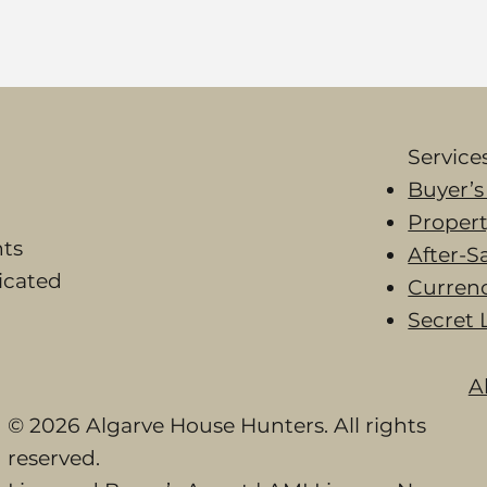
Service
Buyer’s
Propert
nts
After-S
dicated
Curren
Secret 
A
© 2026 Algarve House Hunters. All rights
reserved.