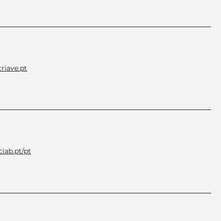
riave.pt
iab.pt/pt