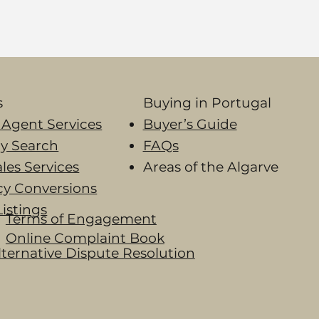
s
Buying in Portugal​
 Agent Services
Buyer’s Guide
y Search
FAQs
ales Services
Areas of the Algarve
cy Conversions
Listings
Terms of Engagement
Online Complaint Book​
lternative Dispute Resolution