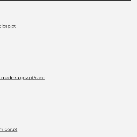
cicap.pt
.madeira.gov.pt/cacc
idor.pt