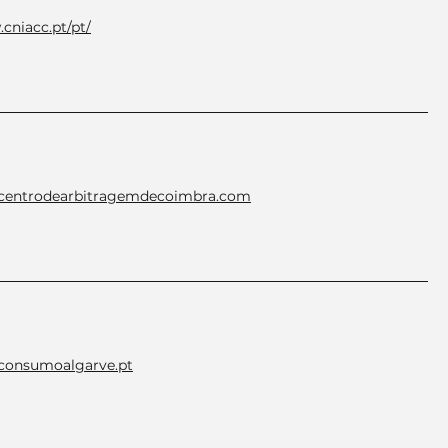
cniacc.pt/pt/
.centrodearbitragemdecoimbra.com
.consumoalgarve.pt